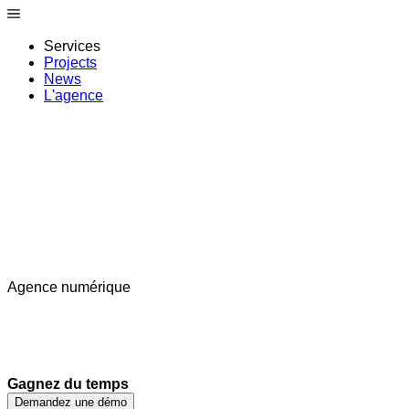
Services
Projects
News
L'agence
Agence numérique
L
e
I
n
D
e
signers
Digital strategy
Web dev
SEO / SEA
Legal design
Content
Gagnez du temps
creation
Social media
Marketing
Media studio
Podcast
Demandez une démo